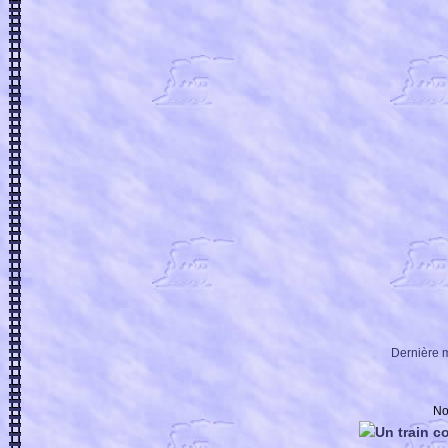
Dernière m
No